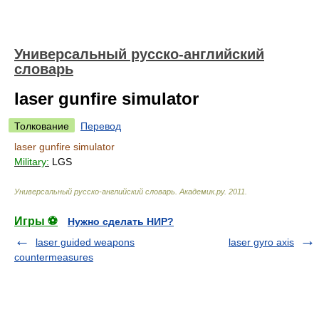
Универсальный русско-английский
словарь
laser gunfire simulator
Толкование
Перевод
laser gunfire simulator
Military:
LGS
Универсальный русско-английский словарь
.
Академик.ру
.
2011
.
Игры ⚽
Нужно сделать НИР?
laser guided weapons
laser gyro axis
countermeasures